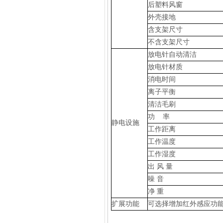
后塑料风窗
外壳接地
含支架尺寸
不含支架尺寸
放电针自动清洁
放电针材质
消电时间
离子平衡
清洁毛刷
功 率
静电设施
工作距离
工作温度
工作湿度
出 风 量
噪 音
净 重
扩展功能
可选择增加红外感应功