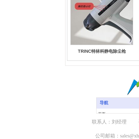
TRINC特林科静电除尘枪
导航
首页
联系人：刘经理
关于我们
手
产品中心
公司邮箱：sales@xh1
案例展示