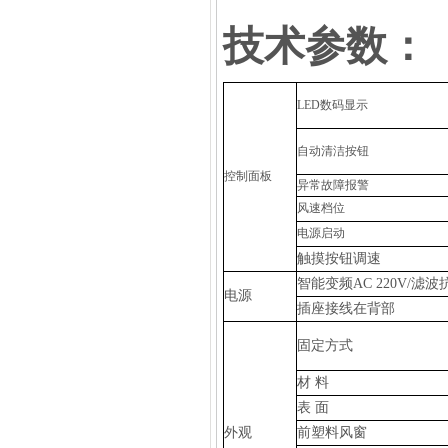
技术参数：
LED数码显示
自动清洁按钮
控制面板
异常故障报警
风速档位
电源启动
触摸按钮调速
智能变频AC 220V/滤
电源
插座接线在背部
固定方式
材 料
表 面
外观
前塑料风窗