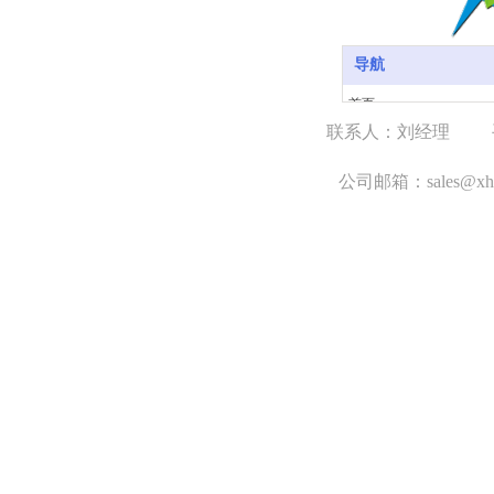
导航
首页
联系人：刘经理
关于我们
手
产品中心
公司邮箱：sales@xh1
案例展示
新闻中心
联系我们