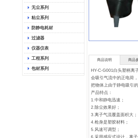
无尘系列
粘尘系列
防静电耗材
过滤器
仪器仪表
工程系列
商品说明
商品
包材系列
HY-C-G001白头
会吸引气流中的正电荷
把物体上由于静电吸引
产品特点：
1.中和静电迅速；
2.除尘效果好；
3.离子气流覆盖面积大；
4.枪身是塑胶材料；
5.风速可调型；
6.采用感应式设计，离