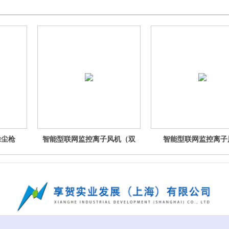
除尘枪
智能型联网监控离子风机（双
智能型联网监控离子
头）