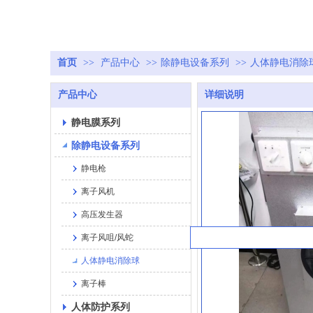
首页
>>
产品中心
>>
除静电设备系列
>>
人体静电消除
产品中心
详细说明
静电膜系列
除静电设备系列
静电枪
离子风机
高压发生器
离子风咀/风蛇
人体静电消除球
离子棒
人体防护系列