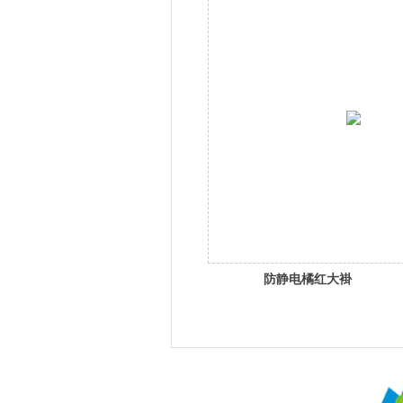
防静电橘红大褂