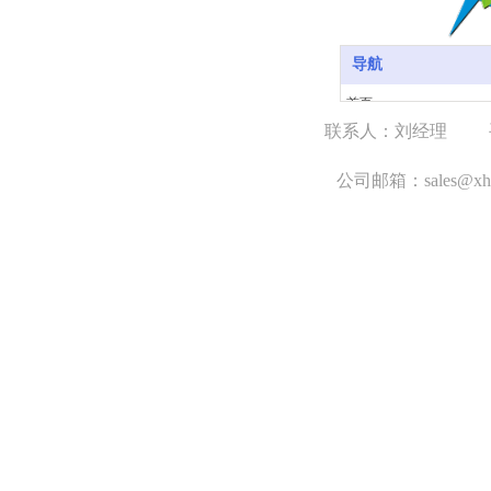
导航
首页
联系人：刘经理
关于我们
手
产品中心
公司邮箱：sales@xh1
案例展示
新闻中心
联系我们